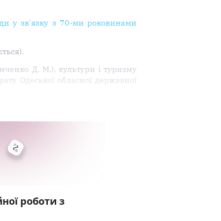
ди у зв'язку з 70-ми роковинами
ться).
емченко Д. М.), культури і туризму
рату Одеської обласної державної
ної роботи з