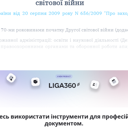
світової війни
аїни від 20 серпня 2009 року N 656/2009 "Про захо
з 70-ми роковинами початку Другої світової війни (додає
жавної адміністрації: освіти і наукової діяльності (Д
 з правоохоронними органами та оборонної роботи апа
есь використати інструменти для професій
документом.