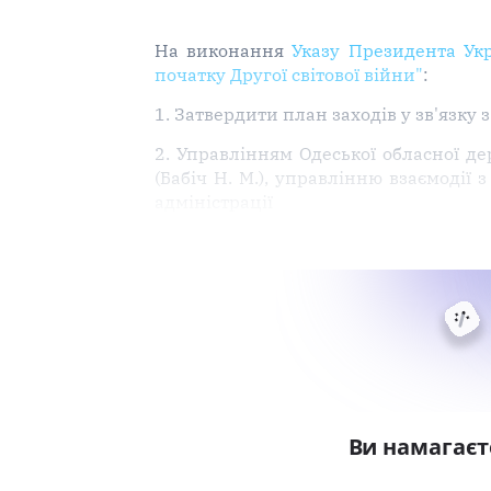
На виконання
Указу Президента Укр
початку Другої світової війни"
:
1. Затвердити план заходів у зв'язку 
2. Управлінням Одеської обласної дер
(Бабіч Н. М.), управлінню взаємодії
адміністрації
Ви намагаєт