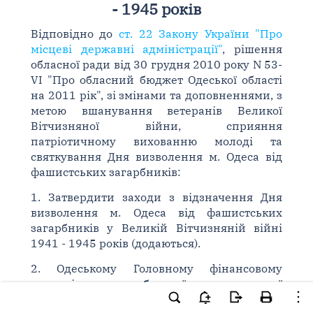
- 1945 років
Відповідно до
ст. 22 Закону України "Про
місцеві державні адміністрації"
, рішення
обласної ради від 30 грудня 2010 року N 53-
VI "Про обласний бюджет Одеської області
на 2011 рік", зі змінами та доповненнями, з
метою вшанування ветеранів Великої
Вітчизняної війни, сприяння
патріотичному вихованню молоді та
святкування Дня визволення м. Одеса від
фашистських загарбників:
1. Затвердити заходи з відзначення Дня
визволення м. Одеса від фашистських
загарбників у Великій Вітчизняній війні
1941 - 1945 років (додаються).
2. Одеському Головному фінансовому
управлінню обласної державної
адміністрації (Зінченко М. А.) виділити