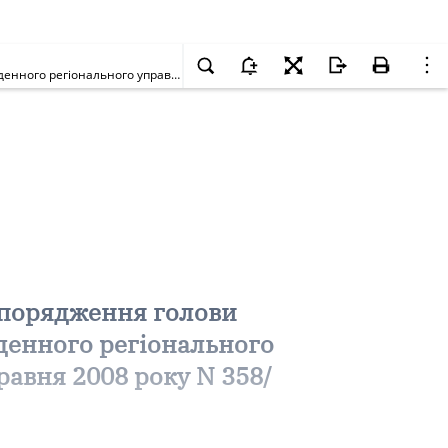
Про визнання таким, що втратило чинність, спільного розпорядження голови Одеської обласної державної адміністрації та начальника Південного регіонального управління Державної прикордонної служби України від 23 травня 2008 року N 358/А-2008-13
зпорядження голови
вденного регіонального
равня 2008 року N 358/
,