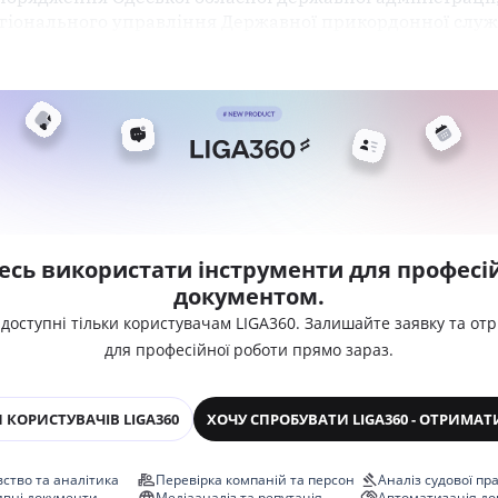
гіонального управління Державної прикордонної служ
есь використати інструменти для професій
документом.
 доступні тільки користувачам LIGA360. Залишайте заявку та от
для професійної роботи прямо зараз.
 КОРИСТУВАЧІВ LIGA360
ХОЧУ СПРОБУВАТИ LIGA360 - ОТРИМАТ
ство та аналітика
Перевірка компаній та персон
Аналіз судової пр
ивні документи
Медіааналіз та репутація
Автоматизація до