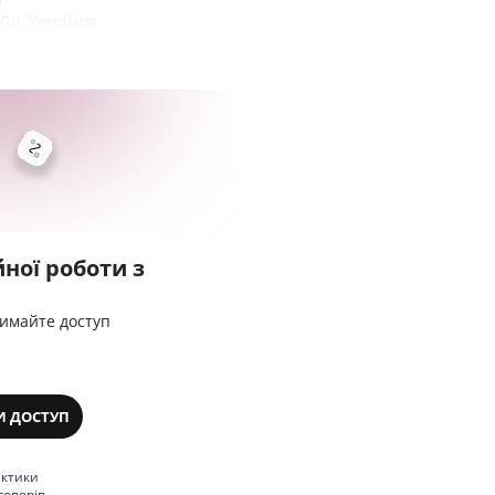
би України
ної роботи з
римайте доступ
И ДОСТУП
актики
говорів