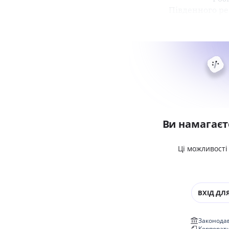
Південного ре
Ви намагаєт
Ці можливості
ВХІД ДЛЯ
Законодав
Корпорат