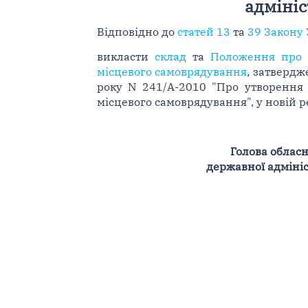
адмініс
Відповідно до
статей 13
та
39 Закону 
викласти
склад
та
Положення про р
місцевого самоврядування
, затвердж
року N 241/А-2010 "Про утворення 
місцевого самоврядування", у новій р
Голова обласн
державної адмініс