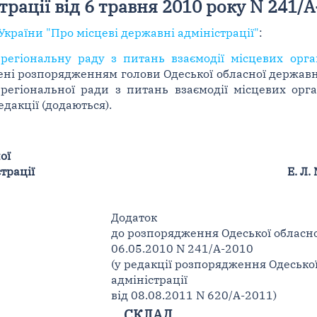
трації від 6 травня 2010 року N 241/
України "Про місцеві державні адміністрації"
:
егіональну раду з питань взаємодії місцевих орга
ені розпорядженням голови Одеської обласної державно
регіональної ради з питань взаємодії місцевих орга
едакції (додаються).
ої
трації
Е. Л.
Додаток
до розпорядження Одеської обласно
06.05.2010 N 241/А-2010
(у редакції розпорядження Одесько
адміністрації
від 08.08.2011 N 620/А-2011)
СКЛАД