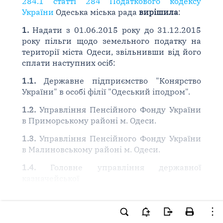
284.1 статті 284 Податкового кодексу
України
Одеська міська рада
вирішила
:
1.
Надати з 01.06.2015 року до 31.12.2015
року пільги щодо земельного податку на
території міста Одеси, звільнивши від його
сплати наступних осіб:
1.1.
Державне підприємство "Конярство
України" в особі філії "Одеський іподром".
1.2.
Управління Пенсійного Фонду України
в Приморському районі м. Одеси.
1.3.
Управління Пенсійного Фонду України
в Малиновському районі м. Одеси.
1.4.
Головне управління державної
казначейської