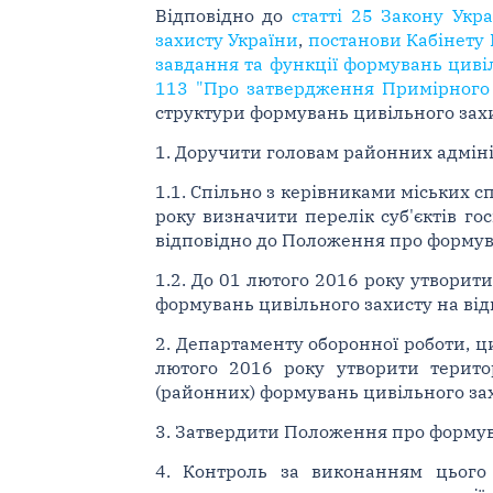
Відповідно до
статті 25 Закону Укр
захисту України
,
постанови Кабінету 
завдання та функції формувань циві
113 "Про затвердження Примірного
структури формувань цивільного захи
1. Доручити головам районних адмініс
1.1. Спільно з керівниками міських с
року визначити перелік суб'єктів г
відповідно до Положення про формува
1.2. До 01 лютого 2016 року утворит
формувань цивільного захисту на відп
2. Департаменту оборонної роботи, ц
лютого 2016 року утворити територ
(районних) формувань цивільного зах
3. Затвердити Положення про формуван
4. Контроль за виконанням цього 