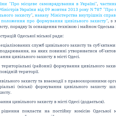
аїни "Про місцеве самоврядування в Україні"
,
частин
Міністрів України від 09 жовтня 2013 року N 787 "Про
льного захисту"
,
наказу Міністерства внутрішніх справ
 положення про формування цивільного захисту"
, з
сту, порядку їх оснащення технікою і майном Одеська
трацій Одеської міської ради:
пеціалізованих служб цивільного захисту та суб'єктам
осподарювання, на яких повинні утворюватися об'єкто
ння цивільного захисту в місті Одесі.
и територіальні (районні) формування цивільного захи
овідній території.
ивільного захисту та взаємодії з правоохоронними орг
іальні (міські) формування цивільного захисту шл
исту.
ня цивільного захисту в місті Одесі (додається).
рішення покласти на постійну комісію Одеської м