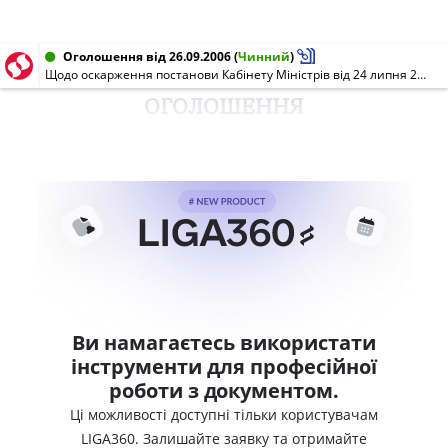
Оголошення від 26.09.2006
(
Чинний
)
Щодо оскарження постанови Кабінету Міністрів від 24 липня 2006 р. N 1004 "Про визначення уповноваженого банку, який обслуговує поточні рахунки із спеціальним режимом використання учасників оптового ринку електричної енергії"
ОГОЛОШЕННЯ
Ви намагаєтесь використати
інструменти для професійної
роботи з документом.
Ці можливості доступні тільки користувачам
LIGA360. Залишайте заявку та отримайте