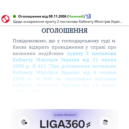
Оголошення від 08.11.2006
(
Чинний
)
Щодо оскарження пункту 2 постанови Кабінету Міністрів України від 21 липня 2005 р. N 611 "Про доповнення постанови Кабінету Міністрів України від 8 червня 1998 р. N 840 та скасування постанов Кабінету Міністрів України від 11 липня 2001 р. N 788 і від 17 березня 2003 р. N 351"
ОГОЛОШЕННЯ
Повідомляємо, що у господарському суді м.
Києва відкрито провадження у справі про
визнання недійсним
пункту 2 постанови
Кабінету Міністрів України від 21 липня
2005 р. N 611 "Про доповнення постанови
Кабінету Міністрів України від 8 червня
1998 р. N 840 та скасування постанов
Кабінету Міністрів України від 11 липня
2001 р. N 788 і від 17