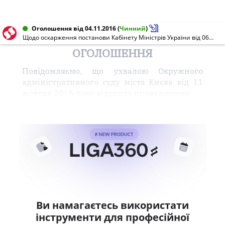
Оголошення від 04.11.2016
(
Чинний
)
Щодо оскарження постанови Кабінету Міністрів України від 06 квітня 2016 року N 277 "Про внесення змін до порядків, затверджених постановами Кабінету Міністрів України від 30 травня 2011 р. N 594 і 615, та визнання такими, що втратили чинність, деяких постанов Кабінету Міністрів України"
ОГОЛОШЕННЯ
Повідомляємо, що ухвалою Окружного
адміністративного суду міста Києва від 11
жовтня 2016 року відкрито провадження
Ви намагаєтесь використати
інструменти для професійної