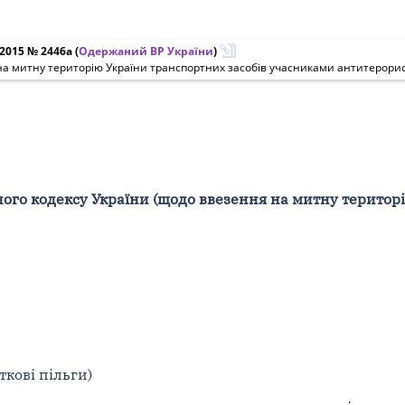
.2015 № 2446а
(
Одержаний ВР України
)
на митну територію України транспортних засобів учасниками антитерорис