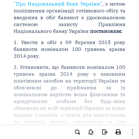
"Про Національний банк України"
, з метою
поліпшення організації готівкового обігу та
введення в обіг банкнот з удосконаленою
системою захисту Правління
Національного банку України
постановляє
:
1. Увести в обіг з 09 березня 2015 року
банкноти номіналом 100 гривень зразка
2014 року.
2. Установити, що банкноти номіналом 100
гривень зразка 2014 року є законним
платіжним засобом на території України та
обов'язкові до приймання за їх
номінальною вартістю всіма фізичними та
юридичними особами без будь-яких
обмежень на всій території України за всіма
видами платежів, а також для зарахування
на рахунки, вклади, акредитиви та для
переказів і функціонують