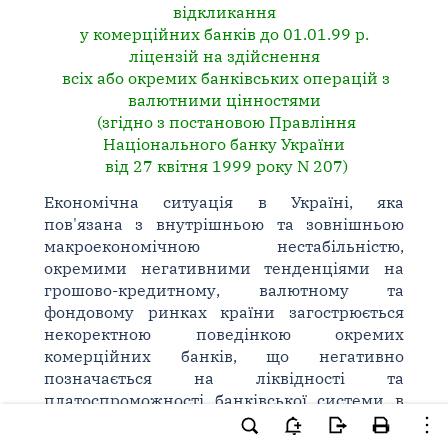
відкликання
у комерційних банків до 01.01.99 р.
ліцензій на здійснення
всіх або окремих банківських операцій з
валютними цінностями
(згідно з постановою Правління
Національного банку України
від 27 квітня 1999 року N 207)
Економічна ситуація в Україні, яка
пов'язана з внутрішньою та зовнішньою
макроекономічною нестабільністю,
окремими негативними тенденціями на
грошово-кредитному, валютному та
фондовому ринках країни загострюється
некоректною поведінкою окремих
комерційних банків, що негативно
позначається на ліквідності та
платоспроможності банківської системи в
цілому. Аналіз діяльності банків свідчить
про подальше загострення фінансових