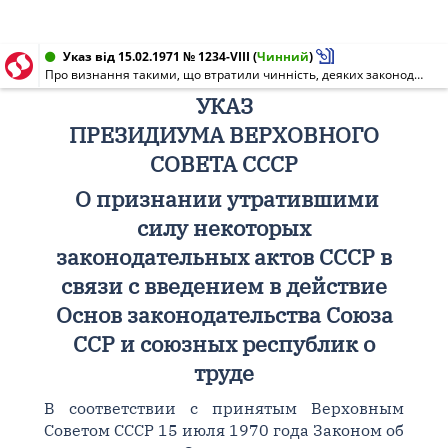
Указ від 15.02.1971 № 1234-VIII
(
Чинний
)
Про визнання такими, що втратили чинність, деяких законодавчих актів СРСР у зв'язку з введенням в дію Основ законодавства Союзу ССР і союзних республік про працю
УКАЗ
ПРЕЗИДИУМА ВЕРХОВНОГО
СОВЕТА СССР
О признании утратившими
силу некоторых
законодательных актов СССР в
связи с введением в действие
Основ законодательства Союза
ССР и союзных республик о
труде
В соответствии с принятым Верховным
Советом СССР 15 июля 1970 года Законом об