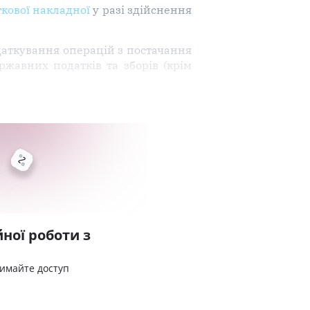
кової накладної
у разі здійснення
одаткування операцій з постачання
ржавних податків та зборів (крім
ної роботи з
римайте доступ