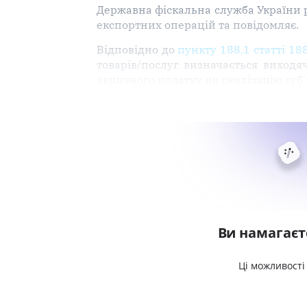
Державна фіскальна служба України
експортних операцій та повідомляє.
Відповідно до
пункту 188.1 статті 18
товарів/послуг визначається виходяч
акцизного податку на реалізацію суб
Ви намагаєт
Ці можливості