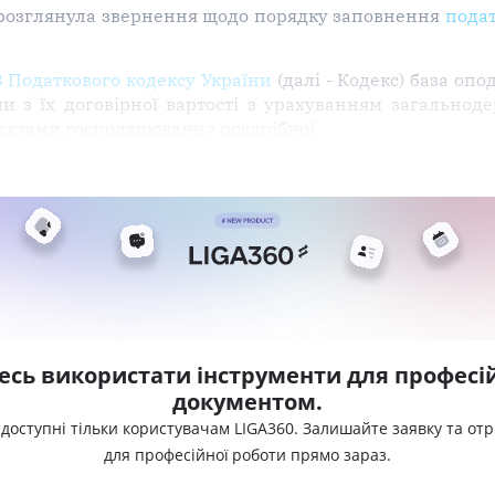
 розглянула звернення щодо порядку заповнення
подат
8 Податкового кодексу України
(далі - Кодекс) база оп
и з їх договірної вартості з урахуванням загальноде
'єктами господарювання роздрібної
есь використати інструменти для професій
документом.
 доступні тільки користувачам LIGA360. Залишайте заявку та от
для професійної роботи прямо зараз.