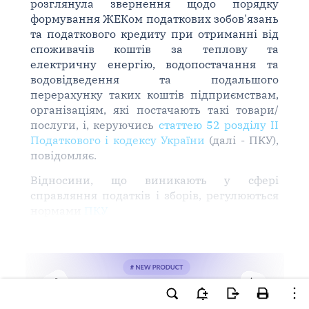
розглянула звернення щодо порядку
формування ЖЕКом податкових зобов'язань
та податкового кредиту при отриманні від
споживачів коштів за теплову та
електричну енергію, водопостачання та
водовідведення та подальшого
перерахунку таких коштів підприємствам,
організаціям, які постачають такі товари/
послуги, і, керуючись
статтею 52 розділу II
Податкового і кодексу України
(далі - ПКУ),
повідомляє.
Відносини, що виникають у сфері
справляння податків і зборів, регулюються
нормами
ПКУ