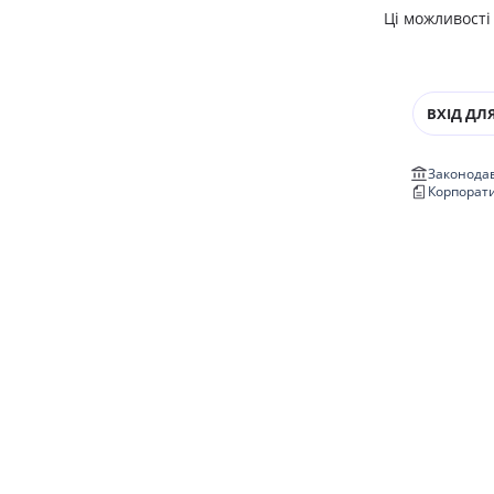
Ці можливості
ВХІД ДЛЯ
Законодав
Корпорат