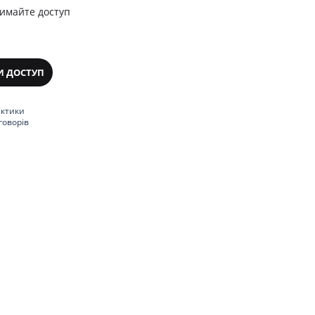
римайте доступ
И ДОСТУП
актики
говорів