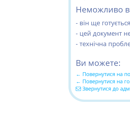
Неможливо ві
- він ще готуєть
- цей документ н
- технічна пробл
Ви можете:
← Повернутися на п
← Повернутися на г
Звернутися до адм