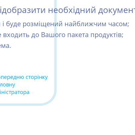
добразити необхідний документ 
ся і буде розміщений найближчим часом;
е входить до Вашого пакета продуктів;
ема.
опередню сторінку
оловну
іністратора