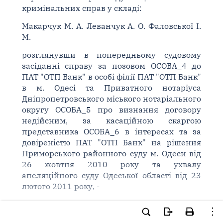
кримінальних справ у складі:
Макарчук М. А. Леванчук А. О. Фаловської І.
М.
розглянувши в попередньому судовому
засіданні справу за позовом ОСОБА_4 до
ПАТ "ОТП Банк" в особі філії ПАТ "ОТП Банк"
в м. Одесі та Приватного нотаріуса
Дніпропетровського міського нотаріального
округу ОСОБА_5 про визнання договору
недійсним, за касаційною скаргою
представника ОСОБА_6 в інтересах та за
довіреністю ПАТ "ОТП Банк" на рішення
Приморського районного суду м. Одеси від
26 жовтня 2010 року та ухвалу
апеляційного суду Одеської області від 23
лютого 2011 року, -
ВСТАНОВИЛА:
ПАТ банк "Укргазбанк" звернувся до суду із