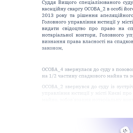
Суддя Вищого спеціалізованого суд
касаційну скаргу ОСОБА_2 в особі йог
2013 року та рішення апеляційного
Головного управління юстиції у міст
видати свідоцтво про право на сп
нотаріальної контори, Головного уп
визнання права власності на спадков
законом,
ОСОБА_4 звернулася до суду з позово
на 1/2 частину спадкового майна та 
ОСОБА_2 звернувся до суду із зустрі
управління юстиції у місті Києві пр
майно, зобов'язання нотаріальну кон