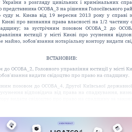
у України з розгляду цивільних і кримінальних спра
о представника ОСОБА_3 на рішення Голосіївського райо
 суду м. Києва від 19 вересня 2013 року у справі
і Києві про визнання права власності на 1/2 частину 
адщину; за зустрічним позовом ОСОБА_2 до ОСОБА_
равління юстиції у місті Києві про усунення відпов
е майно, зобов'язання нотаріальну контору видати св
ВСТАНОВИВ:
м до ОСОБА_2, Головного управління юстиції у місті К
зобов'язання видати свідоцтво про право на спадщину.
чним позовом до ОСОБА_4, Другої Київської державної
о усунення відповідача від права на спадкування, виз
тору видати свідоцтво про право на спадщину за закон