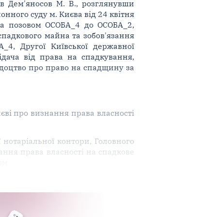
в Дем'яносов М. В., розглянувши
нного суду м. Києва від 24 квітня
 за позовом ОСОБА_4 до ОСОБА_2,
спадкового майна та зобов'язання
4, Другої Київської державної
ідача від права на спадкування,
ідоцтво про право на спадщину за
иєві про визнання права власності
 нотаріальної контори, Головного
нання права власності на спадкове
ом