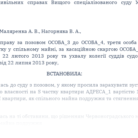
цивільних справах Вищого спеціалізованого суду 
 Маляренка А. В., Нагорняка В. А.,
справу за позовом ОСОБА_3 до ОСОБА_4, третя особа 
тку у спільному майні, за касаційною скаргою ОСОБА
ід 22 лютого 2013 року та ухвалу колегії суддів су
від 22 липня 2013 року,
ВСТАНОВИЛА:
сь до суду з позовом, у якому просила зарахувати зуст
 власності на Ѕ частку квартири АДРЕСА_1 вартістю 
ї квартири, як спільного майна подружжя та стягнення 
сь на ті обставини, що рішенням Червоноградського міс
у майна подружжя