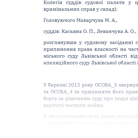
Колегія суддів судової палати у 
кримінальних справ у складі:
Головуючого Макарчука М. А.,
суддів: Касьяна О. П., Леванчука А. О.,
розглянувши у судовому засіданні 
припинення права власності на час
міського суду Львівської області в
апеляційного суду Львівської області 
У березні 2012 року ОСОБА_3 звернула
та ОСОБА_4 та припинити його право
боргу за рішенням суду про поділ ціє
вартості частини майна.
В обґрунтування своїх вимог посилала
7 червня 2010 року в порядку поділ