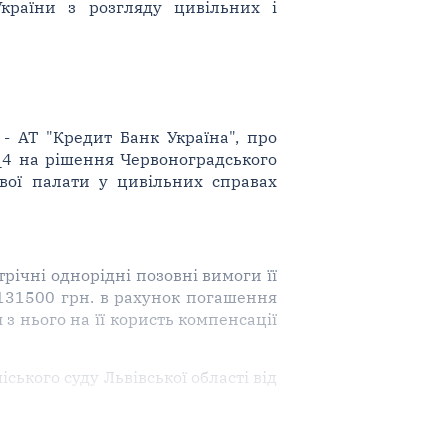
України з розгляду цивільних і
- АТ "Кредит Банк Україна", про
_4 на рішення Червоноградського
дової палати у цивільних справах
річні однорідні позовні вимоги її
131500 грн. в рахунок погашення
з нього на її користь компенсації
ького суду Львівської області від