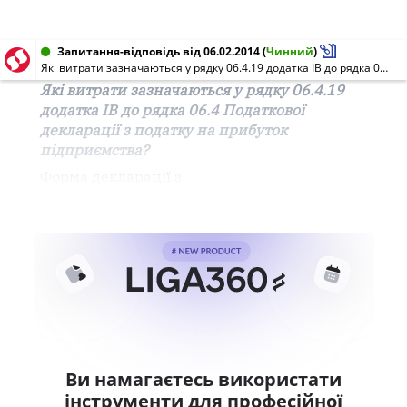
Запитання-відповідь від 06.02.2014
(
Чинний
)
Які витрати зазначаються у рядку 06.4.19 додатка ІВ до рядка 06.4 Податкової декларації з податку на прибуток підприємства?
Які витрати зазначаються у рядку 06.4.19
додатка ІВ до рядка 06.4 Податкової
декларації з податку на прибуток
підприємства?
Форма
декларації
з
Ви намагаєтесь використати
інструменти для професійної