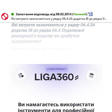
Запитання-відповідь від 06.02.2014
(
Чинний
)
Які витрати зазначаються у рядку 06.4.26 додатка ІВ до рядка 06.4 Податкової декларації з податку на прибуток підприємства?
Які витрати зазначаються у рядку 06.4.26
додатка ІВ до рядка 06.4 Податкової
декларації з податку на прибуток
підприємства?
Форма
декларації
з
податку
на
Ви намагаєтесь використати
інструменти для професійної