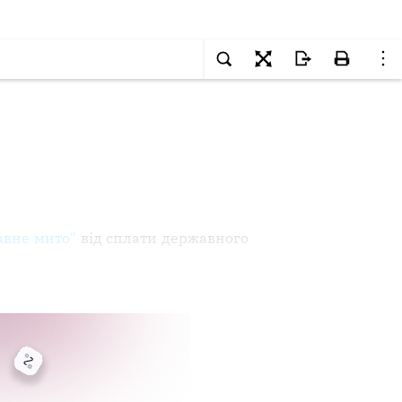
авне
мито
"
від
сплати
державного