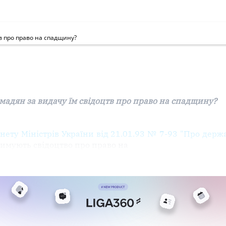
в про право на спадщину?
мадян за видачу їм свідоцтв про право на спадщину?
нету Міністрів України від 21.01.93
№
7-93 "Про
держ
тримують
свідоцтво
про право на