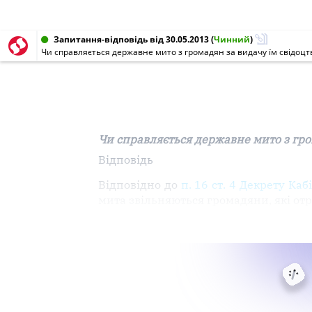
Запитання-відповідь від 30.05.2013
(
Чинний
)
Чи справляється державне мито з громадян за видачу їм свідоцт
Чи справляється державне мито з гро
Відповідь
Відповідно до
п. 16 ст. 4
Декрету
Кабі
мита
звільняються
громадяни, які о