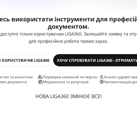
есь використати інструменти для професій
документом.
 доступні тільки користувачам LIGA360. Залишайте заявку та от
для професійної роботи прямо зараз.
 КОРИСТУВАЧІВ LIGA360
ХОЧУ СПРОБУВАТИ LIGA360 - ОТРИМАТ
ство та аналітика
Перевірка компаній та персон
Аналіз судової пр
ивні документи
Медіааналіз та репутація
Автоматизація до
НОВА LIGA360 ЗМІНЮЄ ВСЕ!