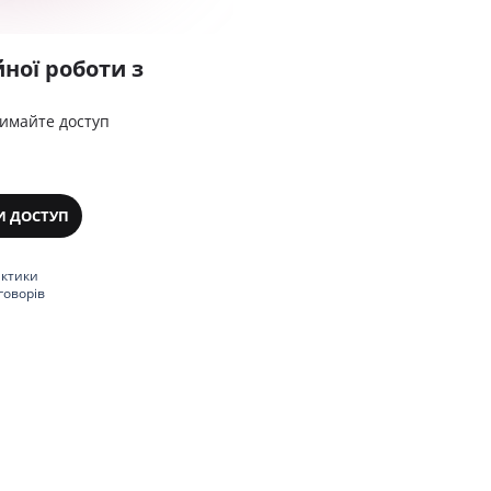
ної роботи з
римайте доступ
И ДОСТУП
актики
говорів