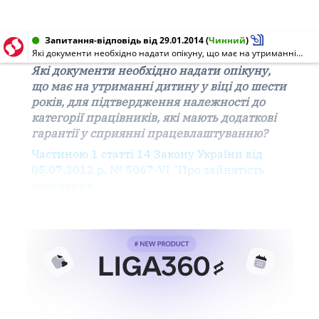
Запитання-відповідь від 29.01.2014
(
Чинний
)
Які документи необхідно надати опікуну, що має на утриманні дитину у віці до шести років, для підтвердження належності до категорії працівників, які мають додаткові гарантії у сприянні працевлаштуванню?
Які документи необхідно надати опікуну,
що має на утриманні дитину у віці до шести
років, для підтвердження належності до
категорії працівників, які мають додаткові
гарантії у сприянні працевлаштуванню?
Частиною 1 статті 14 Закону України від
05.07.2012 р. № 5067-VI "Про зайнятість
населення
"
,