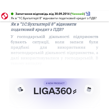
Запитання-відповідь від 30.09.2014
(
Чинний
)
Як в "1С:Бухгалтерії 8" відновити податковий кредит з ПДВ?
Як в "1С:Бухгалтерії 8" відновити
податковий кредит з ПДВ?
У
господарській
діяльності
підприємств
бувають ситуації,
коли
запаси
були
придбані
для
використання
у
негосподарській діяльності
підприємства
, а
далі
використовувалися
у господарській. В
такому випадку