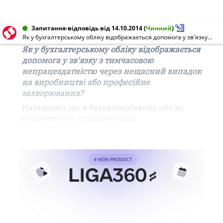
Запитання-відповідь від 14.10.2014
(
Чинний
)
Як у бухгалтерському обліку відображається допомога у зв'язку з тимчасовою непрацездатністю через нещасний випадок на виробництві або професійне захворювання?
Як у бухгалтерському обліку відображається
допомога у зв'язку з тимчасовою
непрацездатністю через нещасний випадок
на виробництві або професійне
захворювання?
Нагадаємо, що в
бухгалтерському
обліку
розрахунки
з
працівниками