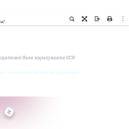
од?
додаткової бази нарахування ЄСВ
на загальнообов'язкове державне