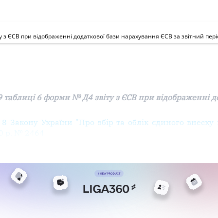
ту з ЄСВ при відображенні додаткової бази нарахування ЄСВ за звітний пері
9 таблиці 6 форми № Д4 звіту з ЄСВ при відображенні 
т. 8 Закону України "Про
збір
та
облік
єдиного
внеску
10 р. № 2464