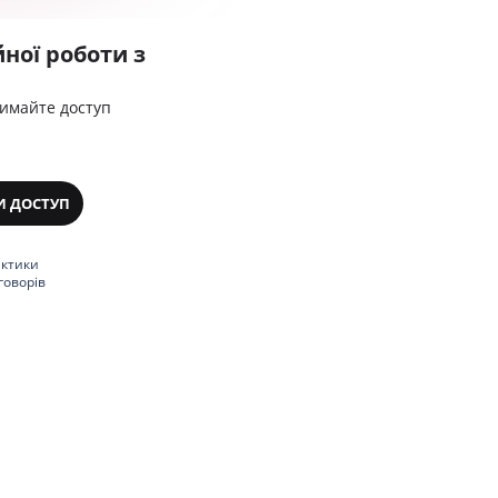
ної роботи з
римайте доступ
И ДОСТУП
актики
говорів