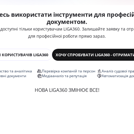
есь використати інструменти для професій
документом.
 доступні тільки користувачам LIGA360. Залишайте заявку та от
для професійної роботи прямо зараз.
 КОРИСТУВАЧІВ LIGA360
ХОЧУ СПРОБУВАТИ LIGA360 - ОТРИМАТ
ство та аналітика
Перевірка компаній та персон
Аналіз судової пр
ивні документи
Медіааналіз та репутація
Автоматизація до
НОВА LIGA360 ЗМІНЮЄ ВСЕ!