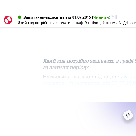
Запитання-відповідь від 01.07.2015
(
Чинний
)
Який код потрібно зазначати в графі 9 таблиці 6 форми № Д4 зві
Який код потрібно зазначати в графі 
за звітний період?
Нагадаємо, що відповідно до
ч. 5 с
соціальне
страхування
" від 08.07.20