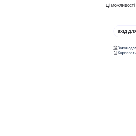
Ці можливості
ВХІД ДЛЯ
Законодав
Корпорат