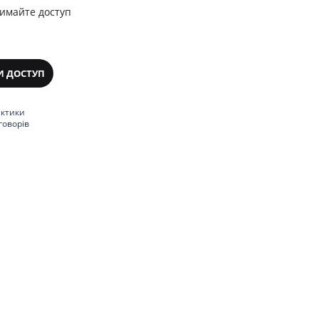
римайте доступ
И ДОСТУП
актики
говорів