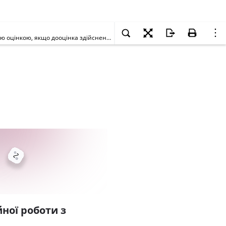
Чи підлягає амортизації у 2015 році для цілей податкового обліку дооцінка основних засобів, проведена у грудні 2014 року згідно з експертною оцінкою, якщо дооцінка здійснена не відповідно до вимог чинного у грудні 2014 року п. 146.21 ПКУ?
ної роботи з