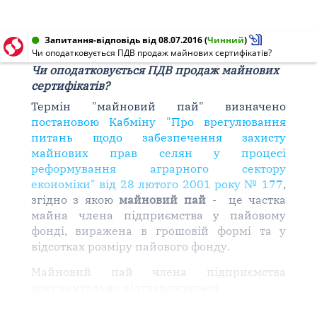
Запитання-відповідь від 08.07.2016
(
Чинний
)
Чи оподатковується ПДВ продаж майнових сертифікатів?
Чи оподатковується ПДВ продаж майнових
сертифікатів?
Термін
"майновий пай"
визначено
постановою Кабміну "Про врегулювання
питань
щодо
забезпеченн
я
захисту
майнових прав
селян у процесі
реформування аграрного сектор
у
економіки" від 28 лютого 2001 року № 177
,
згідно з якою
майновий пай
- це частка
майна
члена
підприємства
у пайовому
фонді, виражена в
грошовій
формі та у
відсотках
розміру
пайового фонду.
Майновий пай члена
підприємства
документально підтверджується