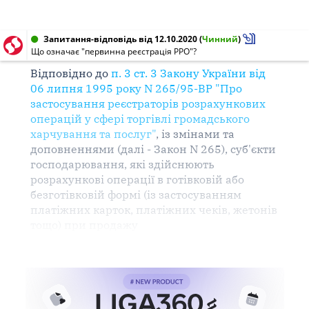
Запитання-відповідь від 12.10.2020
(
Чинний
)
Що означає "первинна реєстрація РРО"?
Відповідно до
п. 3 ст. 3 Закону України від
06 липня 1995 року N 265/95-ВР "Про
застосування
реєстраторів
розрахункових
операцій
у сфері
торгівлі
громадського
харчування
та
послуг
"
, із
змінами
та
доповненнями (далі - Закон N 265),
суб'єкти
господарювання
, які здійснюють
розрахункові
операції в
готівковій
або
безготівковій формі (із застосуванням
платіжних карток, платіжних чеків, жетонів
тощо) при
продажу