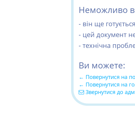
Неможливо ві
- він ще готуєть
- цей документ н
- технічна пробл
Ви можете:
← Повернутися на п
← Повернутися на г
Звернутися до адм