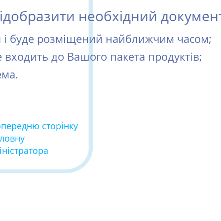
добразити необхідний документ 
ся і буде розміщений найближчим часом;
е входить до Вашого пакета продуктів;
ема.
опередню сторінку
оловну
іністратора