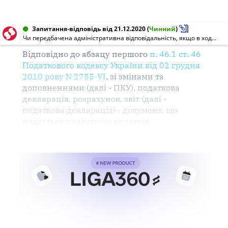
Запитання-відповідь від 21.12.2020
(
Чинний
)
Чи передбачена адміністративна відповідальність, якщо в ході перевірки (документальної або камеральної) юридичної особи виявлені помилки у податковій звітності, які не призвели до заниження податкового зобов'язання?
Відповідно до абзацу першого
п. 46.1 ст. 46
Податкового
кодексу
України від 02 грудня
2010 року N 2755-VI
, зі
змінами
та
доповненнями (далі -
ПКУ
),
податкова
декларація
,
розрахунок
,
звіт
(далі -
податкова
декларація
) - документ, що
подається
платником
податків