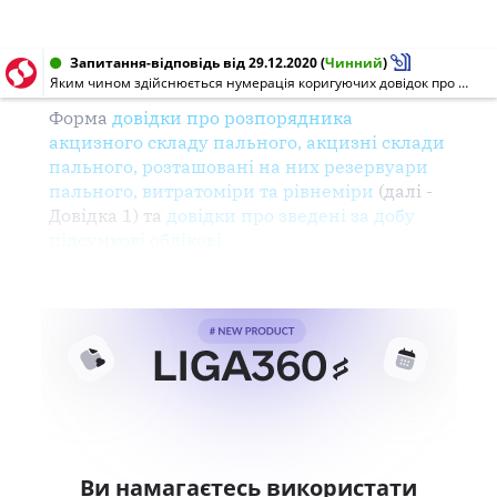
Запитання-відповідь від 29.12.2020
(
Чинний
)
Яким чином здійснюється нумерація коригуючих довідок про зведені за добу підсумкові облікові дані щодо обсягів обігу (отримання/відпуску) та залишків пального на акцизному складі пального та коригуючих довідок про розпорядника акцизного складу пального, акцизні склади пального, розташовані на них резервуари пального, витратоміри та рівнеміри?
Форма
довідки
про розпорядника
акцизного складу
пального
, акцизні склади
пального
, розташовані на них
резервуари
пального
,
витратоміри
та рівнеміри
(далі -
Довідка
1) та
довідки
про зведені за добу
підсумкові
облікові
Ви намагаєтесь використати