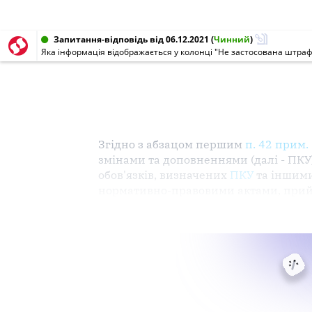
Запитання-відповідь від 06.12.2021
(
Чинний
)
Згідно з абзацом першим
п. 42 прим. 
змінами
та доповненнями (далі -
ПКУ
обов'язків
,
визначених
ПКУ
та іншими
нормативно-правовими актами, при