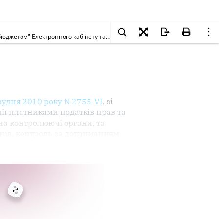
Яка інформація відображається у колонці "Не застосована штрафна санкція (передбачена відповідно норм ПКУ)" меню "Стан розрахунків з бюджетом" Електронного кабінету та чи є обов'язковою для сплати відображена сума?
рудня 2010 року N 2755-VI
, зі
ії
платниками
податків
прав
та
 на
контролюючі органи
, та
нів, контроль за дотриманням