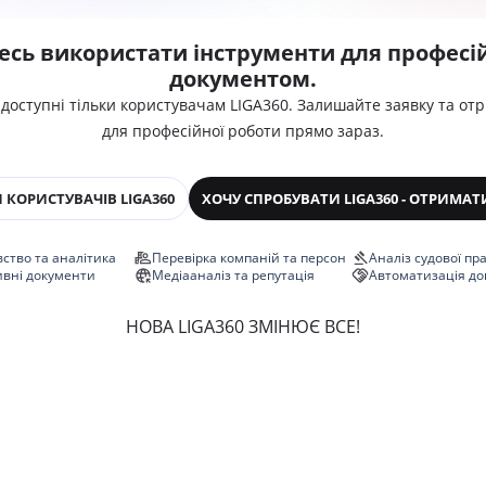
есь використати інструменти для професій
документом.
 доступні тільки користувачам LIGA360. Залишайте заявку та от
для професійної роботи прямо зараз.
 КОРИСТУВАЧІВ LIGA360
ХОЧУ СПРОБУВАТИ LIGA360 - ОТРИМАТ
ство та аналітика
Перевірка компаній та персон
Аналіз судової пр
ивні документи
Медіааналіз та репутація
Автоматизація до
НОВА LIGA360 ЗМІНЮЄ ВСЕ!