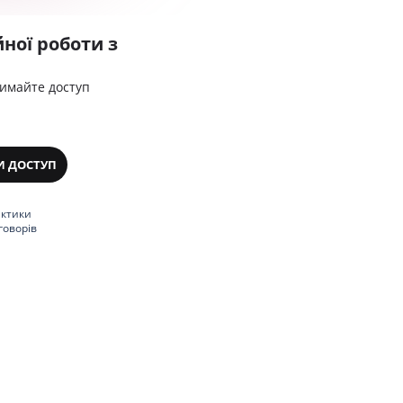
ної роботи з
римайте доступ
И ДОСТУП
актики
говорів