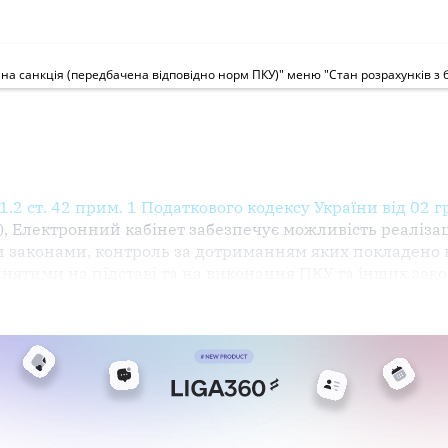
1.2 ст. 42 прим. 1
Податкового
кодексу
України від 02 г
), Електронний кабінет
забезпечує
можливість
реалізац
 законами, контроль за дотриманням яких покладено
йнятими на
підставі
та на виконання
ПКУ
та інших зако