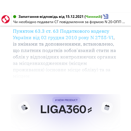
Запитання-відповідь від 15.12.2021
(
Чинний
)
Чи необхідно подавати СГ повідомлення за формою N 20-ОПП у разі придбання / здавання в оренду самокатів, велосипедів, безпілотних літальних апаратів (дронів, квадрокоптерів), які безпосередньо пов'язані з його діяльністю?
Пунктом 63.3 ст. 63
Податкового
кодексу
України від 02 грудня 2010 року N 2755-VI
,
із
змінами
та доповненнями, встановлено,
що
платник
податків
зобов'язаний
стати на
облік
у відповідних
контролюючих органах
за
місцезнаходженням
(місцем
проживання
) (основне місце
обліку
) та за
місцем