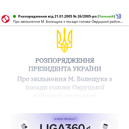
Розпорядження від 21.01.2005 № 26/2005-рп
(
Чинний
)
Про звільнення М. Болещука з посади голови Овруцької районної державної адміністрації Житомирської області
РОЗПОРЯДЖЕННЯ
ПРЕЗИДЕНТА УКРАЇНИ
Про звільнення М. Болещука з
посади голови Овруцької
районної державної