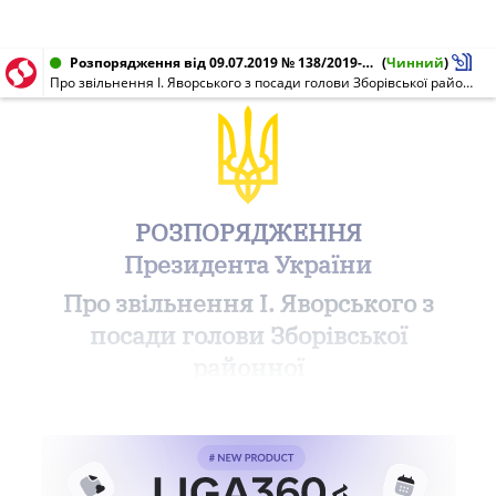
Розпорядження від 09.07.2019 № 138/2019-рп
(
Чинний
)
Про звільнення І. Яворського з посади голови Зборівської районної державної адміністрації Тернопільської області
РОЗПОРЯДЖЕННЯ
Президента України
Про звільнення І. Яворського з
посади голови Зборівської
районної