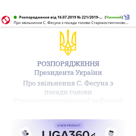
Розпорядження від 16.07.2019 № 221/2019-рп
(
Чинний
)
Про звільнення С. Фесуна з посади голови Старокостянтинівської районної державної адміністрації Хмельницької області
РОЗПОРЯДЖЕННЯ
Президента України
Про звільнення С. Фесуна з
посади голови
Старокостянтинівської районної