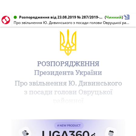
Розпорядження від 23.08.2019 № 287/2019-рп
(
Чинний
)
Про звільнення Ю. Дивинського з посади голови Овруцької районної державної адміністрації Житомирської області
РОЗПОРЯДЖЕННЯ
Президента України
Про звільнення Ю. Дивинського
з посади голови Овруцької
районної