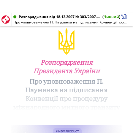
Розпорядження від 18.12.2007 № 303/2007-рп
(
Чинний
)
Про уповноваження П. Науменка на підписання Конвенції про процедуру міжнародного митного транзиту під час перевезення вантажів залізничним транспортом із застосуванням накладної УМВС
Розпорядження
Президента України
Про уповноваження П.
Науменка на підписання
Конвенції про процедуру
міжнародного митного транзиту