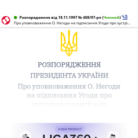
Розпорядження від 18.11.1997 № 408/97-рп
(
Чинний
)
Про уповноваження О. Негоди на підписання Угоди про зустрічні гарантії між Україною та Міжнародним банком реконструкції та розвитку
РОЗПОРЯДЖЕННЯ
ПРЕЗИДЕНТА УКРАЇНИ
Про уповноваження О. Негоди
на підписання Угоди про
зустрічні гарантії між