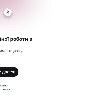
ної роботи з
римайте доступ
И ДОСТУП
актики
говорів