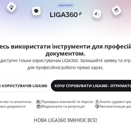
есь використати інструменти для професій
документом.
 доступні тільки користувачам LIGA360. Залишайте заявку та от
для професійної роботи прямо зараз.
 КОРИСТУВАЧІВ LIGA360
ХОЧУ СПРОБУВАТИ LIGA360 - ОТРИМАТ
ство та аналітика
Перевірка компаній та персон
Аналіз судової пр
ивні документи
Медіааналіз та репутація
Автоматизація до
НОВА LIGA360 ЗМІНЮЄ ВСЕ!