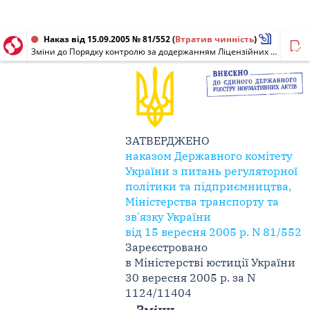
Наказ від 15.09.2005 № 81/552
(
Втратив чинність
)
Зміни до Порядку контролю за додержанням Ліцензійних умов провадження господарської діяльності з надання послуг з перевезення пасажирів і вантажів автомобільним транспортом загального користування (крім надання послуг з перевезення пасажирів та їх багажу на таксі) та Ліцензійних умов провадження господарської діяльності з надання послуг з перевезення пасажирів та їх багажу на таксі