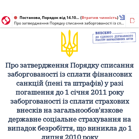
Постанова, Порядок від 14.10.2010 № 215
(
Втратив чинність
)
Про затвердження Порядку списання заборгованості із сплати фінансових санкцій (пені та штрафів) у разі погашення до 1 січня 2011 року заборгованості із сплати страхових внесків на загальнообов'язкове державне соціальне страхування на випадок безробіття, що виникла до 1 липня 2010 року