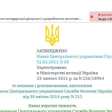
Втратив
Порядок контролю за додержанням Ліцензійних умов провадження господарської діяльності з розроблення, виготовлення спеціальних технічних засобів для зняття інформації з каналів зв'язку, інших засобів негласного отримання інформації, торгівлі спеціальними технічними засобами для зняття інформації з каналів зв'язку, іншими засобами негласного отримання інформації
Не діє з 0