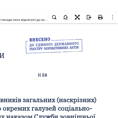
Про внесення змін у додаток 1 до пункту 2.1 Умов оплати праці працівників загальних (наскрізних) професій і посад та працівників, професії і посади яких віднесені до окремих галузей соціально-культурної сфери, Служби зовнішньої розвідки України, затверджених наказом Служби зовнішньої розвідки України від 23.10.2007 N 210