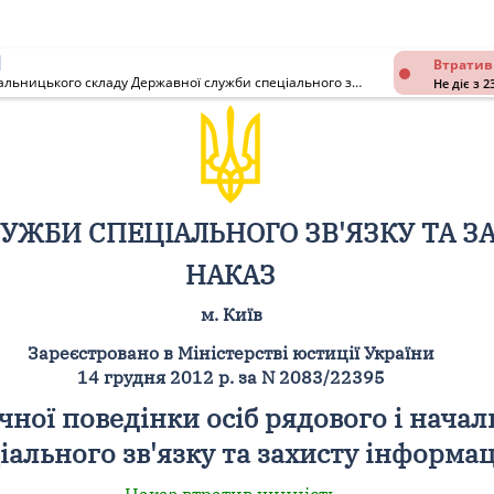
Втратив
Про затвердження Правил етичної поведінки осіб рядового і начальницького складу Державної служби спеціального зв'язку та захисту інформації України
Не діє з 2