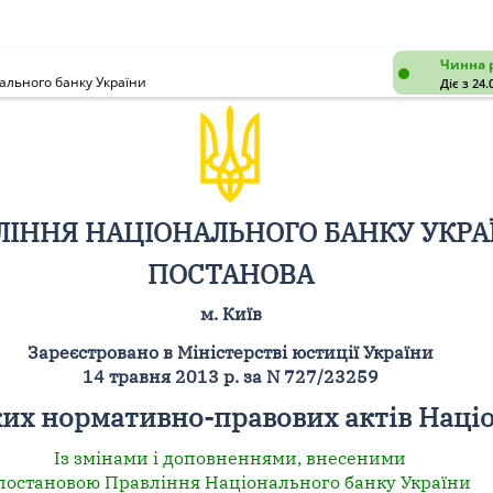
Чинна 
ального банку України
Діє з 24.