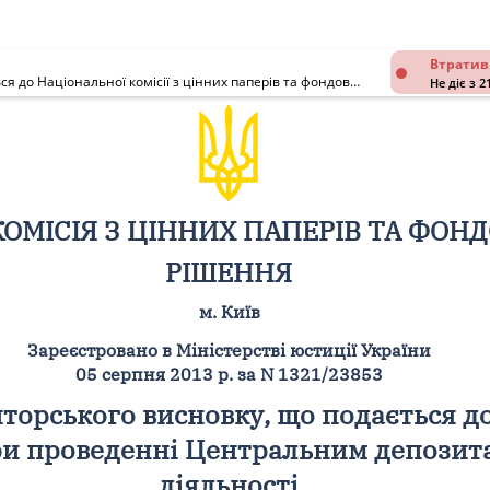
Втратив
Про затвердження Вимог до аудиторського висновку, що подається до Національної комісії з цінних паперів та фондового ринку при проведенні Центральним депозитарієм щорічного аудиту своєї діяльності
Не діє з 2