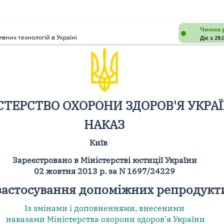
Чинна 
них технологій в Україні
Діє з 29.